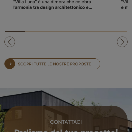
“Villa Luce” incarna un'
oasi di tranquillità
L'ide
e modernità
; progettata per...
rapp
SCOPRI TUTTE LE NOSTRE PROPOSTE
CONTATTACI